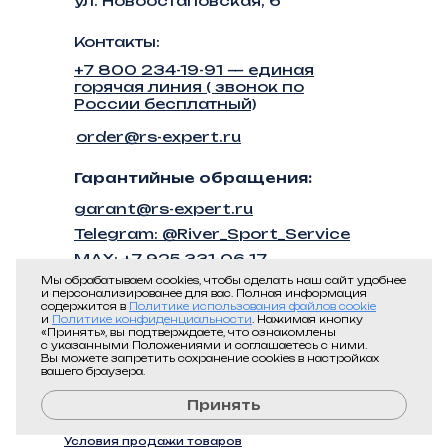
ул. Новоостаповская, 6
Контакты:
+7 800 234-19-91 — единая
горячая линия ( звонок по
России бесплатный)
order@rs-expert.ru
Гарантийные обращения:
garant@rs-expert.ru
Telegram: @River_Sport_Service
MAX: +7 925 331-06-17
Мы обрабатываем cookies, чтобы сделать наш сайт удобнее
и персонализированее для вас. Полная информация
содержится в
Политике использования файлов cookie
и
Политике конфиденциальности
. Нажимая кнопку
«Принять», вы подтверждаете, что ознакомлены
с указанными Положениями и соглашаетесь с ними.
© 2014-2026 «ПромЦветМет».
Вы можете запретить сохранение cookies в настройках
вашего браузера.
ИНН 7709574625 / КПП 773401001
Сайт разработан
CUBIK.
Принять
Условия продажи товаров