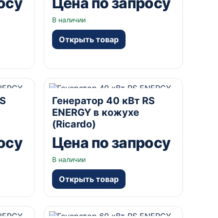
осу
Цена по запросу
В наличии
Открыть товар
0В В
40 кВА
В кожухе
230/400В В
RS
Генератор 40 кВт RS
да А
ENERGY в кожухе
(Ricardo)
осу
Цена по запросу
В наличии
Открыть товар