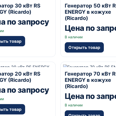
А
Открытый
230/400В В
50 кВА
В кожухе
230/40
ратор 30 кВт RS
Генератор 50 кВт 
да А
GY (Ricardo)
ENERGY в кожухе
(Ricardo)
а по запросу
Цена по запр
ии
В наличии
ыть товар
Открыть товар
А
Открытый
230/400В В
70 кВА
В кожухе
230/40
ратор 20 кВт RS
Генератор 70 кВт R
да А
GY (Ricardo)
ENERGY в кожухе
(Ricardo)
а по запросу
Цена по запр
ии
В наличии
ыть товар
Открыть товар