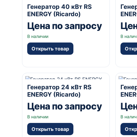
40 кВА
Открытый
230/400В В
30 кВ
Генератор 40 кВт RS
Гене
да А
да А
ENERGY (Ricardo)
ENER
Цена по запросу
Цен
В наличии
В налич
Открыть товар
Откр
24 кВА
Открытый
230/400В В
20 кВ
Генератор 24 кВт RS
Гене
да А
да А
ENERGY (Ricardo)
ENER
Цена по запросу
Цен
В наличии
В налич
Открыть товар
Откр