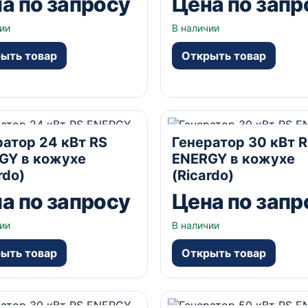
а по запросу
Цена по запр
ии
В наличии
ыть товар
Открыть товар
А
В кожухе
230/400В В
30 кВА
В кожухе
230/40
ратор 24 кВт RS
Генератор 30 кВт 
да А
GY в кожухе
ENERGY в кожухе
rdo)
(Ricardo)
а по запросу
Цена по запр
ии
В наличии
ыть товар
Открыть товар