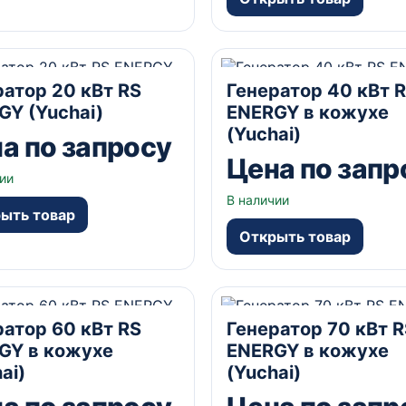
А
Открытый
230/400В В
40 кВА
В кожухе
230/40
ратор 20 кВт RS
Генератор 40 кВт 
да А
GY (Yuchai)
ENERGY в кожухе
(Yuchai)
а по запросу
Цена по запр
ии
В наличии
ыть товар
Открыть товар
А
В кожухе
230/400В В
70 кВА
В кожухе
230/40
ратор 60 кВт RS
Генератор 70 кВт R
да А
GY в кожухе
ENERGY в кожухе
ai)
(Yuchai)