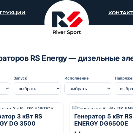
ТРУКЦИИ
КОНТАК
раторов RS Energy — дизельные э
Запуск
Исполнение
Напряже
Ручной
5 кВА
Комбинированный
атор 3 кВт RS
Генератор 5 кВт RS
GY DG 3500
ENERGY DG6500Е