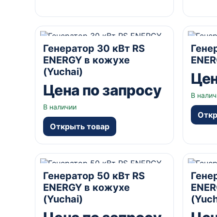
30 кВА
В кожухе
230/400В В
20 кВ
Генератор 30 кВт RS
Гене
да А
да А
ENERGY в кожухе
ENER
(Yuchai)
Цен
Цена по запросу
В налич
В наличии
Откр
Открыть товар
50 кВА
В кожухе
230/400В В
60 кВ
Генератор 50 кВт RS
Гене
да А
да А
ENERGY в кожухе
ENER
(Yuchai)
(Yuch