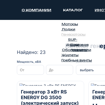
О КОМПАНИИ
КАТАЛОГ
ИНС
Моторы
Лодки
Генераторы
SUP-
Каталог гене
доски
Садовая
техника
Обогреватели
Найдено: 23
Жилеты
Гребные винты
Мощность, кВА
Двигатель
3 кВА
3 кВА
Генератор 3 кВт RS
Генер
ENERGY DG 3500
ENER
(электрический запуск)