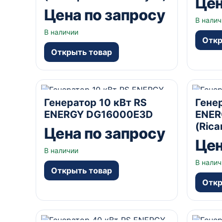
Цен
Цена по запросу
В налич
В наличии
Откр
Открыть товар
9.5 кВА
Комбинированный
24 кВ
Генератор 10 кВт RS
Гене
да А
ENERGY DG16000Е3D
ENER
(Rica
Цена по запросу
Цен
В наличии
В налич
Открыть товар
Откр