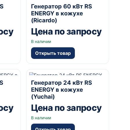
0В В
60 кВА
В кожухе
230/400В В
RS
Генератор 60 кВт RS
да А
ENERGY в кожухе
(Ricardo)
осу
Цена по запросу
В наличии
Открыть товар
0В В
24 кВА
В кожухе
230/400В В
S
Генератор 24 кВт RS
да А
ENERGY в кожухе
(Yuchai)
осу
Цена по запросу
В наличии
Открыть товар