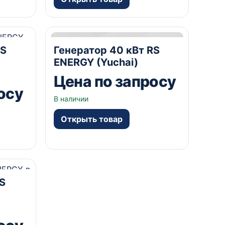
0В В
40 кВА
Открытый
230/400В В
RS
Генератор 40 кВт RS
да А
ENERGY (Yuchai)
Цена по запросу
осу
В наличии
Открыть товар
0В В
S